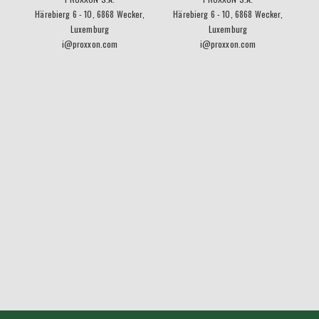
Härebierg 6 - 10, 6868 Wecker,
Härebierg 6 - 10, 6868 Wecker,
Luxemburg
Luxemburg
i@proxxon.com
i@proxxon.com