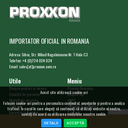
IMPORTATOR OFICIAL IN ROMANIA
Adresa: Sibiu, Str. Mihail Kogalniceanu Nr. 1 Hala C3
Telefon: +4 (0)724 024 024
Email: sales[at]proxxon.com.ro
Utile
Meniu
Despre preturi si livrare
Proxxon Romania
Acest site utilizează cookie-uri
Conditii de garantie
Despre noi
Modalitati de plata
ANPC
Folosim cookie-uri pentru a personaliza conținutul, anunțurile și pentru a analiza
Contact
Termeni si conditii
traficul. În cazul în care alegeți să continuați să utilizați website-ul nostru,
Garantie si Service
Contact
sunteți de acord cu utilizarea modulelor noastre cookie.
Procedura de retur
Utilizare cookie
0
DETALII
ACCEPTĂ
GDPR
COȘ CUMPĂRĂTURI