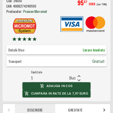
Cod:
24010
95
67
EURO
(cu TVA)
EAN:
4006274240100
Producator:
Proxxon Micromot
Detalii Stoc:
Livrare Imediata
Transport
Gratuit
Cantitate
Buc
ADAUGA IN COS
CUMPARA IN RATE DE LA
7,97
EURO
DESCRIERE
GREUTATE