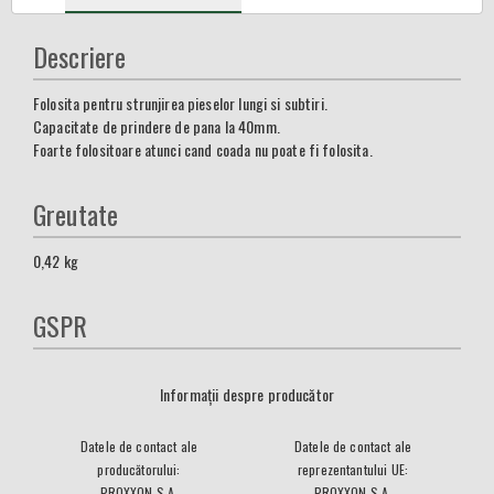
Descriere
Folosita pentru strunjirea pieselor lungi si subtiri.
Capacitate de prindere de pana la 40mm.
Foarte folositoare atunci cand coada nu poate fi folosita.
Greutate
0,42
kg
GSPR
Informații despre producător
Datele de contact ale
Datele de contact ale
producătorului:
reprezentantului UE:
PROXXON S.A.
PROXXON S.A.