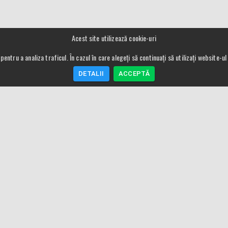
Acest site utilizează cookie-uri
pentru a analiza traficul. În cazul în care alegeți să continuați să utilizați website-
DETALII
ACCEPTĂ
Meniu
Utile
Proxxon Romania
Despre preturi si 
Despre noi
Conditii de garant
ANPC
Modalitati de plat
Termeni si conditii
Contact
Contact
Garantie si Servic
Utilizare cookie
Procedura de retu
GDPR
SAL