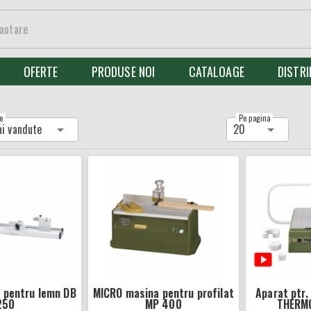
OFERTE
PRODUSE NOI
CATALOAGE
DISTRI
e
Pe pagina
ai vandute
20
 pentru lemn DB
MICRO masina pentru profilat
Aparat ptr. 
250
MP 400
THERM