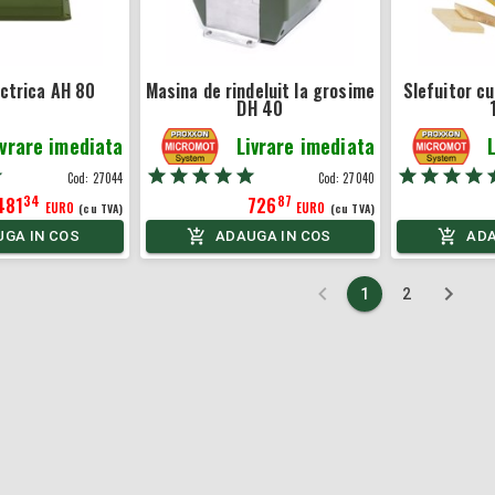
ectrica AH 80
Masina de rindeluit la grosime
Slefuitor c
DH 40
ivrare imediata
Livrare imediata
Cod:
27044
Cod:
27040
34
87
481
726
EURO
EURO
(cu TVA)
(cu TVA)
GA IN COS
ADAUGA IN COS
ADA
1
2