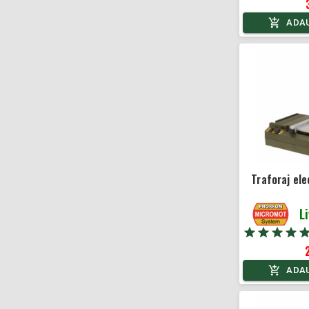
ADAU
Traforaj el
L
ADAU