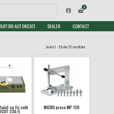
0
BUITORI AUTORIZATI
DEALER
CONTACT
Arata
1
-
20
din
22
rezultate
taiat cu fir cald
MICRO presa MP 120
OCUT 230/E