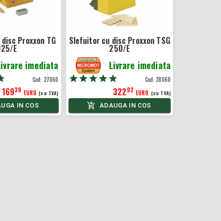
u disc Proxxon TG
Slefuitor cu disc Proxxon TSG
125/E
250/E
Livrare imediata
Livrare imediata
Cod:
27060
Cod:
28060
39
92
169
322
EURO
EURO
(cu TVA)
(cu TVA)
UGA IN COS
ADAUGA IN COS