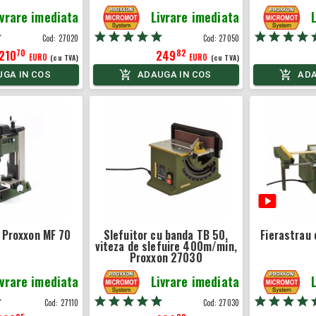
ivrare imediata
Livrare imediata
Cod:
27020
Cod:
27050
70
82
210
249
EURO
EURO
(cu TVA)
(cu TVA)
GA IN COS
ADAUGA IN COS
ADA
 Proxxon MF 70
Slefuitor cu banda TB 50,
Fierastrau 
viteza de slefuire 400m/min,
Proxxon 27030
ivrare imediata
Livrare imediata
Cod:
27110
Cod:
27030