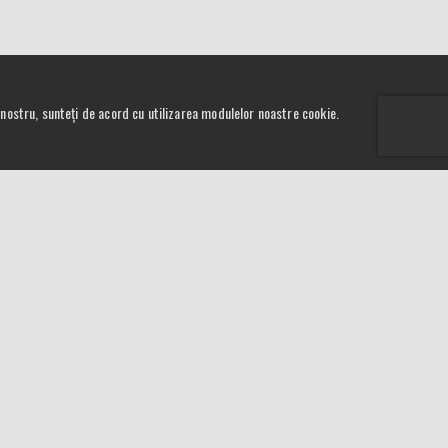
ul nostru, sunteți de acord cu utilizarea modulelor noastre cookie.
Curs Valutar
livrare
5,2489
RON
ie
4,548
RON
a
NEWSLETTER
e
r