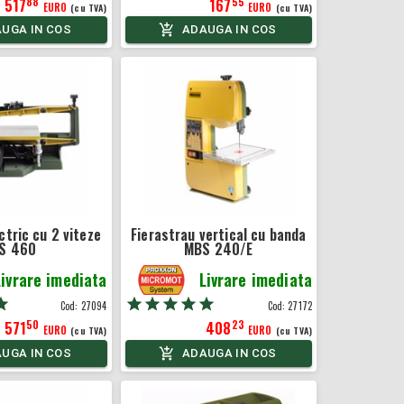
88
55
517
167
EURO
EURO
(cu TVA)
(cu TVA)
UGA IN COS
ADAUGA IN COS
ctric cu 2 viteze
Fierastrau vertical cu banda
S 460
MBS 240/E
Livrare imediata
Livrare imediata
Cod:
27094
Cod:
27172
50
23
571
408
EURO
EURO
(cu TVA)
(cu TVA)
UGA IN COS
ADAUGA IN COS