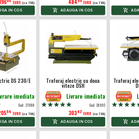
05
99
396
484
EURO
EURO
(cu TVA)
(cu TVA)
GA IN COS
ADAUGA IN COS
ADA
ectric DS 230/E
Traforaj electric cu doua
Traforaj ele
viteze DSH
D
ivrare imediata
Livrare imediata
Cod:
27088
Cod:
28092
94
42
205
303
EURO
EURO
(cu TVA)
(cu TVA)
GA IN COS
ADAUGA IN COS
ADA