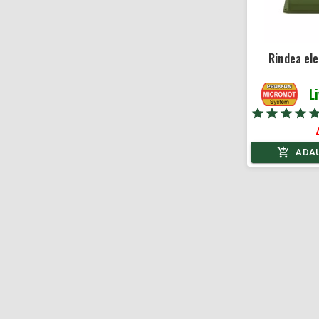
Rindea el
L
ADAU