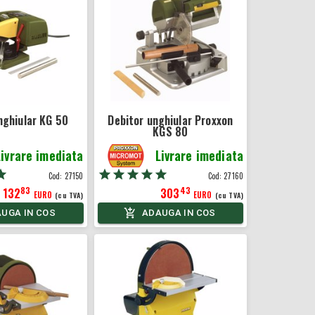
nghiular KG 50
Debitor unghiular Proxxon
KGS 80
Livrare imediata
Livrare imediata
Cod:
27150
Cod:
27160
83
43
132
303
EURO
EURO
(cu TVA)
(cu TVA)
UGA IN COS
ADAUGA IN COS