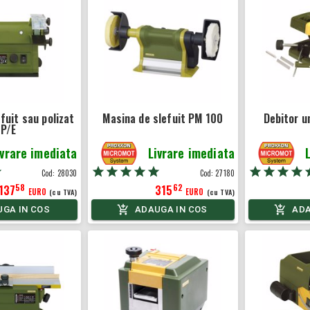
fuit sau polizat
Masina de slefuit PM 100
Debitor u
P/E
ivrare imediata
Livrare imediata
Cod:
28030
Cod:
27180
58
62
137
315
EURO
EURO
(cu TVA)
(cu TVA)
GA IN COS
ADAUGA IN COS
ADA