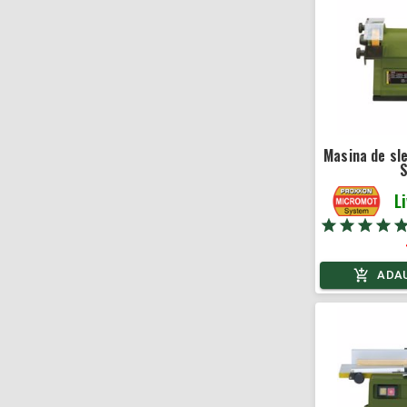
Masina de sle
S
L
ADAU