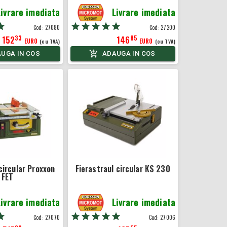
Livrare imediata
Livrare imediata
Cod:
27080
Cod:
27200
33
85
152
146
EURO
EURO
(cu TVA)
(cu TVA)
UGA IN COS
ADAUGA IN COS
circular Proxxon
Fierastraul circular KS 230
FET
Livrare imediata
Livrare imediata
Cod:
27070
Cod:
27006