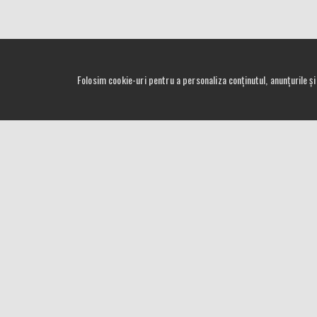
Folosim cookie-uri pentru a personaliza conținutul, anunțurile și 
IMPORTATOR OFICIAL IN ROMANIA
Adresa: Sibiu, Str. Mihail Kogalniceanu Nr. 1 Hala C3
Telefon: +4 (0)724 024 024
Email: sales[at]proxxon.com.ro