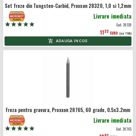
Set freze din Tungsten-Carbid, Proxxon 28320, 1,0 si 1,2mm
Livrare imediata
Cod:
28320
22
11
EURO
(cu TVA)
ADAUGA IN COS
Freza pentru gravura, Proxxon 28765, 60 grade, 0.5x3.2mm
Livrare imediata
Cod:
28765
02