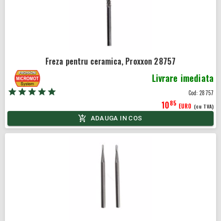
Freza pentru ceramica, Proxxon 28757
Livrare imediata
Cod:
28757
85
10
EURO
(cu TVA)
ADAUGA IN COS