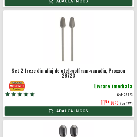
ADAUGA IN COS
Set 2 freze din aliaj de otel-wolfram-vanadiu, Proxxon
28723
Livrare imediata
Cod:
28723
82
11
EURO
(cu TVA)
ADAUGA IN COS