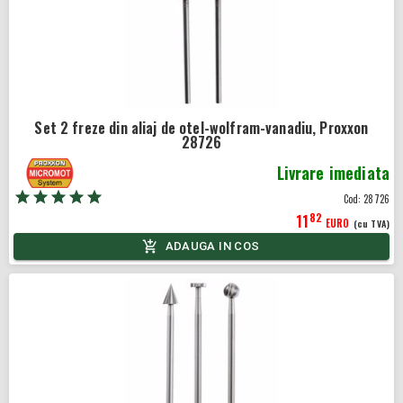
Set 2 freze din aliaj de otel-wolfram-vanadiu, Proxxon
28726
Livrare imediata
Cod:
28726
82
11
EURO
(cu TVA)
ADAUGA IN COS