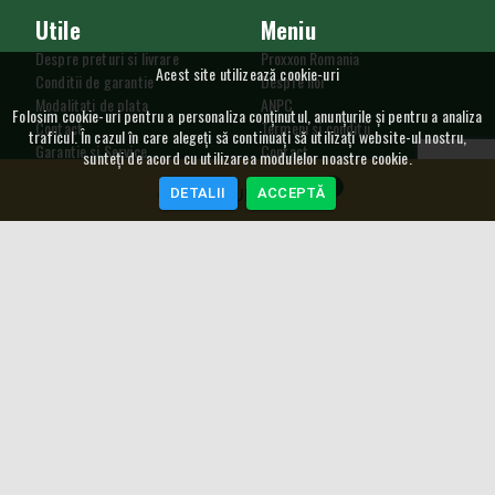
Utile
Meniu
Despre preturi si livrare
Proxxon Romania
Acest site utilizează cookie-uri
Conditii de garantie
Despre noi
Modalitati de plata
ANPC
Folosim cookie-uri pentru a personaliza conținutul, anunțurile și pentru a analiza
Contact
Termeni si conditii
traficul. În cazul în care alegeți să continuați să utilizați website-ul nostru,
Garantie si Service
Contact
sunteți de acord cu utilizarea modulelor noastre cookie.
Procedura de retur
Utilizare cookie
0
DETALII
ACCEPTĂ
GDPR
COȘ CUMPĂRĂTURI
SAL
Curs Valutar
5,2489
RON
4,548
RON
NEWSLETTER
Copyright © 2004 -
2026
Proxxon