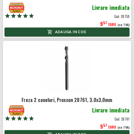
Livrare imediata
Cod:
28759
57
9
EURO
(cu TVA)
ADAUGA IN COS
Freza 2 caneluri, Proxxon 28761, 3.0x3.0mm
Livrare imediata
Cod:
28761
57
9
EURO
(cu TVA)