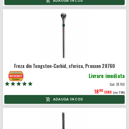
ADAUGA IN COS
Freza din Tungsten-Carbid, sferica, Proxxon 28760
Livrare imediata
Cod:
28760
90
18
EURO
(cu TVA)
ADAUGA IN COS