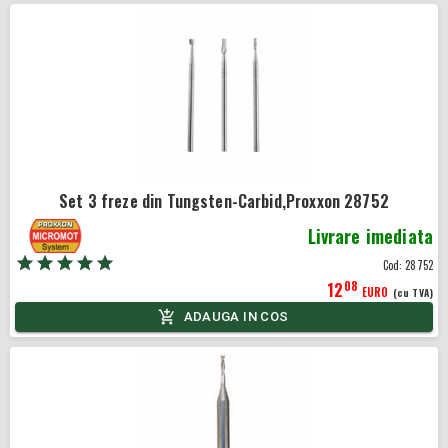
Set 3 freze din Tungsten-Carbid,Proxxon 28752
Livrare imediata
Cod:
28752
08
12
EURO
(cu TVA)
ADAUGA IN COS