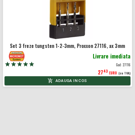
Set 3 freze tungsten 1-2-3mm, Proxxon 27116, ax 3mm
Livrare imediata
Cod:
27116
43
27
EURO
(cu TVA)
ADAUGA IN COS