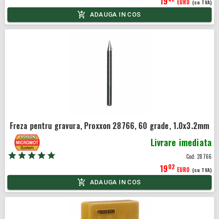
19
EURO
(cu TVA)
ADAUGA IN COS
Freza pentru gravura, Proxxon 28766, 60 grade, 1.0x3.2mm
Livrare imediata
Cod:
28766
02
19
EURO
(cu TVA)
ADAUGA IN COS