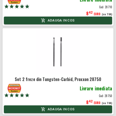
Cod:
28710
42
8
EURO
(cu TVA)
ADAUGA IN COS
Set 2 freze din Tungsten-Carbid, Proxxon 28750
Livrare imediata
Cod:
28750
42
8
EURO
(cu TVA)
ADAUGA IN COS