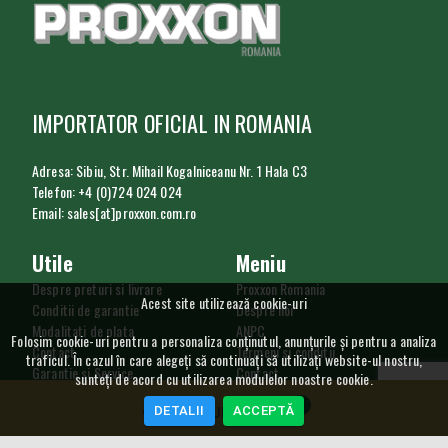
IMPORTATOR OFICIAL IN ROMANIA
Adresa: Sibiu, Str. Mihail Kogalniceanu Nr. 1 Hala C3
Telefon: +4 (0)724 024 024
Email: sales[at]proxxon.com.ro
Utile
Meniu
Despre preturi si livrare
Proxxon Romania
Acest site utilizează cookie-uri
Conditii de garantie
Despre noi
Modalitati de plata
ANPC
Folosim cookie-uri pentru a personaliza conținutul, anunțurile și pentru a analiza
Contact
Termeni si conditii
traficul. În cazul în care alegeți să continuați să utilizați website-ul nostru,
Garantie si Service
Contact
sunteți de acord cu utilizarea modulelor noastre cookie.
Procedura de retur
Utilizare cookie
0
DETALII
ACCEPTĂ
GDPR
COȘ CUMPĂRĂTURI
SAL
Curs Valutar