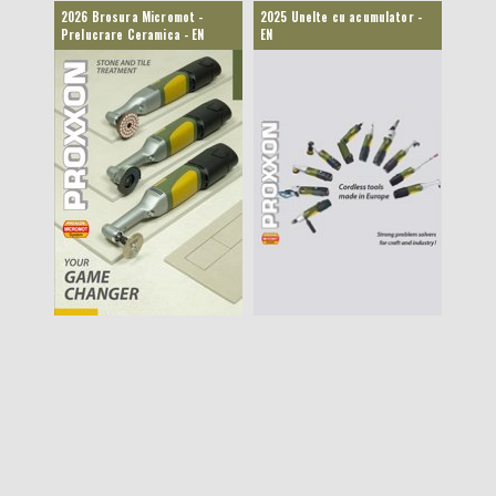
2026 Brosura Micromot -
2025 Unelte cu acumulator -
Prelucrare Ceramica - EN
EN