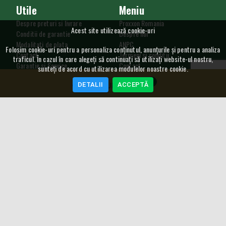
Utile
Meniu
Despre preturi si livrare
Proxxon Romania
Acest site utilizează cookie-uri
Conditii de garantie
Despre noi
Modalitati de plata
ANPC
Folosim cookie-uri pentru a personaliza conținutul, anunțurile și pentru a analiza
Contact
Termeni si conditii
traficul. În cazul în care alegeți să continuați să utilizați website-ul nostru,
Garantie si Service
Contact
sunteți de acord cu utilizarea modulelor noastre cookie.
Procedura de retur
Utilizare cookie
0
DETALII
ACCEPTĂ
GDPR
COȘ CUMPĂRĂTURI
SAL
Curs Valutar
5,2489
RON
4,548
RON
NEWSLETTER
Copyright © 2004 -
2026
Proxxon