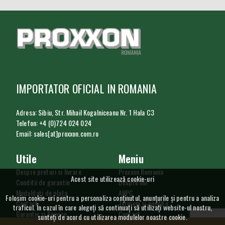
IMPORTATOR OFICIAL IN ROMANIA
Adresa: Sibiu, Str. Mihail Kogalniceanu Nr. 1 Hala C3
Telefon: +4 (0)724 024 024
Email: sales[at]proxxon.com.ro
Utile
Meniu
Despre preturi si livrare
Proxxon Romania
Acest site utilizează cookie-uri
Conditii de garantie
Despre noi
Modalitati de plata
ANPC
Folosim cookie-uri pentru a personaliza conținutul, anunțurile și pentru a analiza
Contact
Termeni si conditii
traficul. În cazul în care alegeți să continuați să utilizați website-ul nostru,
Garantie si Service
Contact
sunteți de acord cu utilizarea modulelor noastre cookie.
Procedura de retur
Utilizare cookie