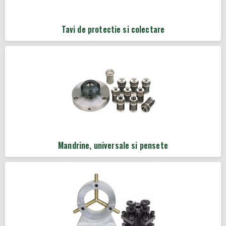
Tavi de protectie si colectare
Mandrine, universale si pensete