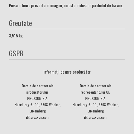
Piesa in lucru prezenta in imagini, nu este inclusa in pachetul de livrare.
Greutate
3,515
kg
GSPR
Informații despre producător
Datele de contact ale
Datele de contact ale
producătorului:
reprezentantului UE:
PROXXON S.A.
PROXXON S.A.
Härebierg 6 - 10, 6868 Wecker,
Härebierg 6 - 10, 6868 Wecker,
Luxemburg
Luxemburg
i@proxxon.com
i@proxxon.com