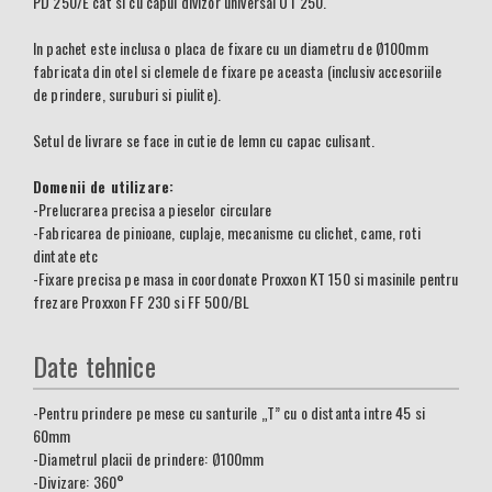
PD 250/E cat si cu capul divizor universal UT 250.
In pachet este inclusa o placa de fixare cu un diametru de Ø100mm
fabricata din otel si clemele de fixare pe aceasta (inclusiv accesoriile
de prindere, suruburi si piulite).
Setul de livrare se face in cutie de lemn cu capac culisant.
Domenii de utilizare:
-Prelucrarea precisa a pieselor circulare
-Fabricarea de pinioane, cuplaje, mecanisme cu clichet, came, roti
dintate etc
-Fixare precisa pe masa in coordonate Proxxon KT 150 si masinile pentru
frezare Proxxon FF 230 si FF 500/BL
Date tehnice
-Pentru prindere pe mese cu santurile „T” cu o distanta intre 45 si
60mm
-Diametrul placii de prindere: Ø100mm
-Divizare: 360°