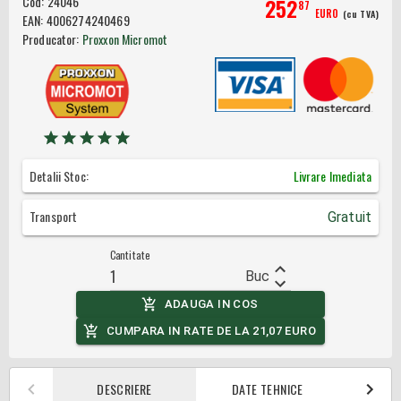
Cod:
24046
252
87
EURO
(cu TVA)
EAN:
4006274240469
Producator:
Proxxon Micromot
Detalii Stoc:
Livrare Imediata
Transport
Gratuit
Cantitate
Buc
ADAUGA IN COS
CUMPARA IN RATE DE LA
21,07
EURO
DESCRIERE
DATE TEHNICE
AM