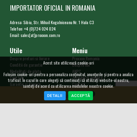
IMPORTATOR OFICIAL IN ROMANIA
Adresa: Sibiu, Str. Mihail Kogalniceanu Nr. 1 Hala C3
Telefon: +4 (0)724 024 024
Email: sales[at]proxxon.com.ro
Utile
Meniu
Despre preturi si livrare
Proxxon Romania
Acest site utilizează cookie-uri
Conditii de garantie
Despre noi
Modalitati de plata
ANPC
Folosim cookie-uri pentru a personaliza conținutul, anunțurile și pentru a analiza
Contact
Termeni si conditii
traficul. În cazul în care alegeți să continuați să utilizați website-ul nostru,
Garantie si Service
Contact
sunteți de acord cu utilizarea modulelor noastre cookie.
Procedura de retur
Utilizare cookie
0
DETALII
ACCEPTĂ
GDPR
COȘ CUMPĂRĂTURI
SAL
Curs Valutar
5,2489
RON
4,548
RON
NEWSLETTER