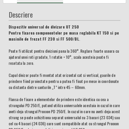
Descriere
Dispozitiv universal de divizare UT 250
Pentru fixarea componentelor pe masa reglabila KT 150 si pe
masinile de frezat FF 230 si FF 500/BL
.
Poate fi utilizat pentru diviziuni pana la 360°. Reglare foarte usoara cu
ajutorul unei roti gradate, 1 rotatie = 10°, scala acesteia poate fi
resetata la zero.
Capul divizor poate fi montat atat orizontal cat si vertical, gaurile de
prindere fiind proiectate pentru a putea fi fixat pe mese in coordonate
cu distanta dintre santurile „T” intre 45 – 60mm.
Flansa de fixare a elementelor de prindere este identica cu cea a
strungului PD 250/E, putand utiliza universalele acestuia in cazul in care
aveti deja strungul Proxxon PD 250/E. In cazul in care nu aveti deja acest
strung se poate achizitiona separat universalul cu 3 bacuri (23 034) sau
cel cu 4 bacuri (24 036) care sunt compatibile atat cu strungul Proxxon