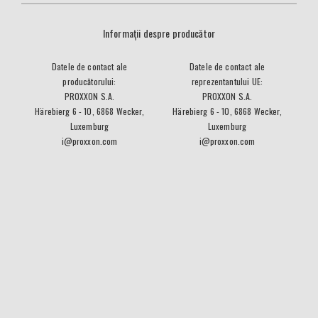
Informații despre producător
Datele de contact ale
Datele de contact ale
producătorului:
reprezentantului UE:
PROXXON S.A.
PROXXON S.A.
Härebierg 6 - 10, 6868 Wecker,
Härebierg 6 - 10, 6868 Wecker,
Luxemburg
Luxemburg
i@proxxon.com
i@proxxon.com