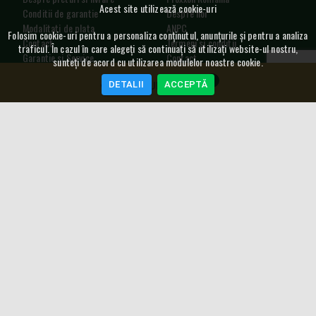
Acest site utilizează cookie-uri
Conditii de garantie
Despre noi
Modalitati de plata
ANPC
Folosim cookie-uri pentru a personaliza conținutul, anunțurile și pentru a analiza
Contact
Termeni si conditii
traficul. În cazul în care alegeți să continuați să utilizați website-ul nostru,
Garantie si Service
Contact
sunteți de acord cu utilizarea modulelor noastre cookie.
Procedura de retur
Utilizare cookie
0
DETALII
ACCEPTĂ
GDPR
COȘ CUMPĂRĂTURI
SAL
Curs Valutar
5,2489
RON
4,548
RON
NEWSLETTER
Copyright © 2004 -
2026
Proxxon
Romania. All rights reserved.