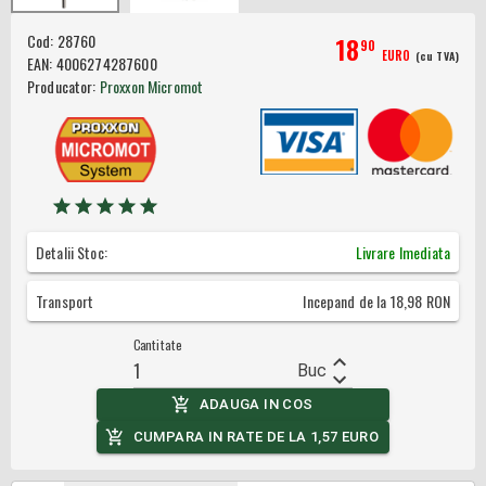
Cod:
28760
18
90
EURO
(cu TVA)
EAN:
4006274287600
Producator:
Proxxon Micromot
Detalii Stoc:
Livrare Imediata
Transport
Incepand de la
18,98
RON
Cantitate
Buc
ADAUGA IN COS
CUMPARA IN RATE DE LA
1,57
EURO