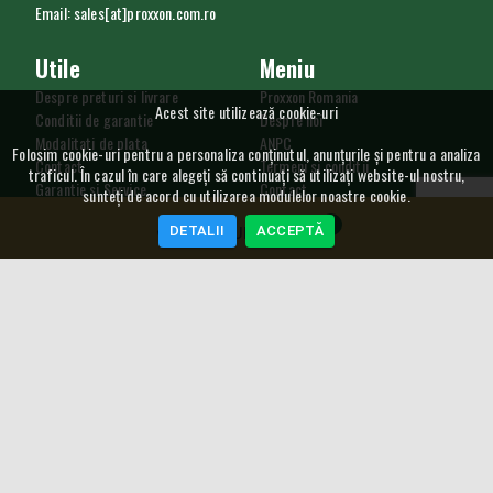
Email: sales[at]proxxon.com.ro
Utile
Meniu
Despre preturi si livrare
Proxxon Romania
Acest site utilizează cookie-uri
Conditii de garantie
Despre noi
Modalitati de plata
ANPC
Folosim cookie-uri pentru a personaliza conținutul, anunțurile și pentru a analiza
Contact
Termeni si conditii
traficul. În cazul în care alegeți să continuați să utilizați website-ul nostru,
Garantie si Service
Contact
sunteți de acord cu utilizarea modulelor noastre cookie.
Procedura de retur
Utilizare cookie
0
DETALII
ACCEPTĂ
GDPR
COȘ CUMPĂRĂTURI
SAL
Curs Valutar
5,2489
RON
4,548
RON
NEWSLETTER