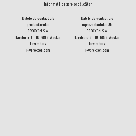
Informații despre producător
Datele de contact ale
Datele de contact ale
producătorului:
reprezentantului UE:
PROXXON S.A.
PROXXON S.A.
Härebierg 6 - 10, 6868 Wecker,
Härebierg 6 - 10, 6868 Wecker,
Luxemburg
Luxemburg
i@proxxon.com
i@proxxon.com