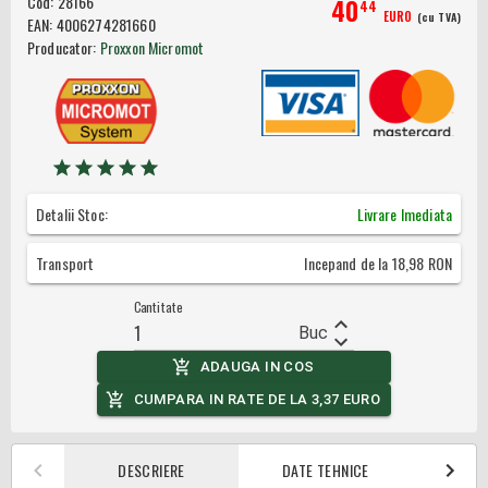
Cod:
28166
40
44
EURO
(cu TVA)
EAN:
4006274281660
Producator:
Proxxon Micromot
Detalii Stoc:
Livrare Imediata
Transport
Incepand de la
18,98
RON
Cantitate
Buc
ADAUGA IN COS
CUMPARA IN RATE DE LA
3,37
EURO
DESCRIERE
DATE TEHNICE
MASURI D