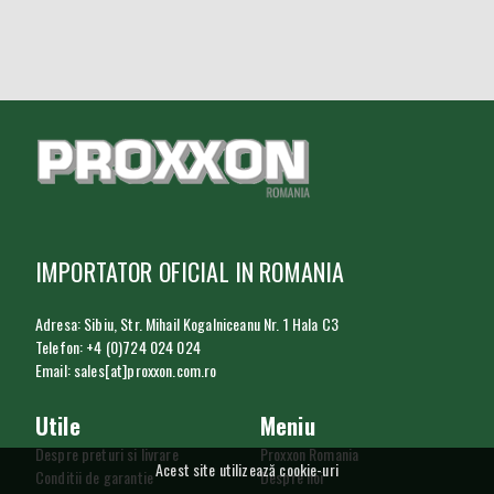
IMPORTATOR OFICIAL IN ROMANIA
Adresa: Sibiu, Str. Mihail Kogalniceanu Nr. 1 Hala C3
Telefon: +4 (0)724 024 024
Email: sales[at]proxxon.com.ro
Utile
Meniu
Despre preturi si livrare
Proxxon Romania
Acest site utilizează cookie-uri
Conditii de garantie
Despre noi