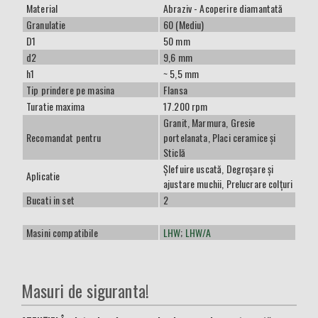
Material
Abraziv - Acoperire diamantată
Granulatie
60 (Mediu)
D1
50 mm
d2
9,6 mm
h1
~ 5,5 mm
Tip prindere pe masina
Flansa
Turatie maxima
17.200 rpm
Granit, Marmura, Gresie
Recomandat pentru
portelanata, Placi ceramice și
Sticlă
Șlefuire uscată, Degroșare și
Aplicatie
ajustare muchii, Prelucrare colțuri
Bucati in set
2
Masini compatibile
LHW
;
LHW/A
Masuri de siguranta!