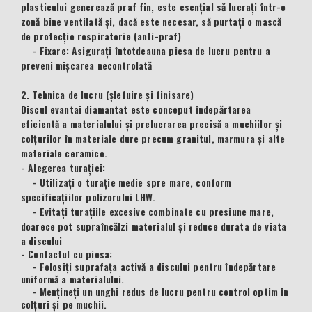
plasticului generează praf fin, este esențial să lucrați într-o
zonă bine ventilată și, dacă este necesar, să purtați o mască
de protecție respiratorie (anti-praf)
- Fixare: Asigurați întotdeauna piesa de lucru pentru a
preveni mișcarea necontrolată
2. Tehnica de lucru (șlefuire și finisare)
Discul evantai diamantat este conceput îndepărtarea
eficientă a materialului și prelucrarea precisă a muchiilor și
colțurilor în materiale dure precum granitul, marmura și alte
materiale ceramice.
- Alegerea turației:
- Utilizați o turație medie spre mare, conform
specificațiilor polizorului LHW.
- Evitați turațiile excesive combinate cu presiune mare,
doarece pot supraîncălzi materialul și reduce durata de viata
a discului
- Contactul cu piesa:
- Folosiți suprafața activă a discului pentru îndepărtare
uniformă a materialului.
- Mențineți un unghi redus de lucru pentru control optim în
colțuri și pe muchii.