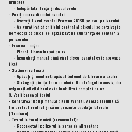
prindere
- Îndepărtați flanșa și discul vechi
- Poziționarea discului evantai
- Așezați discul evantai Proxxon 28166 pe axul polizorului
- Asigurați-vă că orificiul central al discului se potrivește
perfect și că discul se așază plat pe suprafața de contact a
polizorului
- Fixarea flanșei
- Plasați flanșa înapoi pe ax
- Înșurubați manual până când discul evantai este aproape
fixat
- Strângerea finală
- Apăsați și mențineți apăsat butonul de blocare a axului
- Strângeți piulița ferm cu cheia. Nu strângeți excesiv, dar
asigurați-vă că discul este imobilizat complet pe ax.
3. Verificarea și testul
- Centrarea: Rotiți manual discul evantai. Acesta trebuie să
fie perfect centrat și să nu prezinte oscilații laterale
(flambare)
- Testul la turație mică (recomandat):
- Reconectați polizorul la sursa de alimentare
- Porniți unealta pentru câteva secunde la o turație mică.