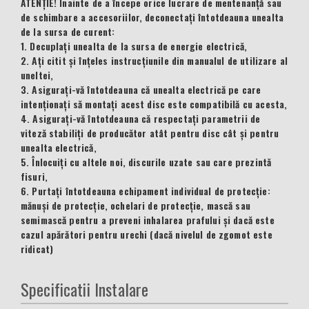
ATENȚIE! Înainte de a începe orice lucrare de mentenanță sau
de schimbare a accesoriilor, deconectați întotdeauna unealta
de la sursa de curent:
1. Decuplați unealta de la sursa de energie electrică,
2. Ați citit și înțeles instrucțiunile din manualul de utilizare al
uneltei,
3. Asigurați-vă întotdeauna că unealta electrică pe care
intenționați să montați acest disc este compatibilă cu acesta,
4. Asigurați-vă întotdeauna că respectați parametrii de
viteză stabiliți de producător atât pentru disc cât și pentru
unealta electrică,
5. Înlocuiți cu altele noi, discurile uzate sau care prezintă
fisuri,
6. Purtați întotdeauna echipament individual de protecție:
mănuși de protecție, ochelari de protecție, mască sau
semimască pentru a preveni inhalarea prafului și dacă este
cazul apărători pentru urechi (dacă nivelul de zgomot este
ridicat)
Specificatii Instalare