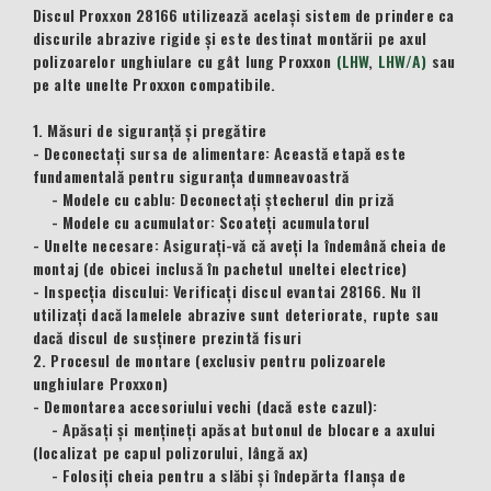
Discul Proxxon 28166 utilizează același sistem de prindere ca
discurile abrazive rigide și este destinat montării pe axul
polizoarelor unghiulare cu gât lung Proxxon
(LHW
,
LHW/A)
sau
pe alte unelte Proxxon compatibile.
1. Măsuri de siguranță și pregătire
- Deconectați sursa de alimentare: Această etapă este
fundamentală pentru siguranța dumneavoastră
- Modele cu cablu: Deconectați ștecherul din priză
- Modele cu acumulator: Scoateți acumulatorul
- Unelte necesare: Asigurați-vă că aveți la îndemână cheia de
montaj (de obicei inclusă în pachetul uneltei electrice)
- Inspecția discului: Verificați discul evantai 28166. Nu îl
utilizați dacă lamelele abrazive sunt deteriorate, rupte sau
dacă discul de susținere prezintă fisuri
2. Procesul de montare (exclusiv pentru polizoarele
unghiulare Proxxon)
- Demontarea accesoriului vechi (dacă este cazul):
- Apăsați și mențineți apăsat butonul de blocare a axului
(localizat pe capul polizorului, lângă ax)
- Folosiți cheia pentru a slăbi și îndepărta flanșa de