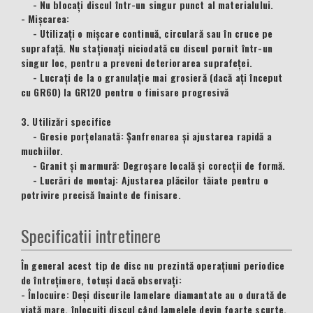
- Nu blocați discul într-un singur punct al materialului.
- Mișcarea:
- Utilizați o mișcare continuă, circulară sau în cruce pe
suprafață. Nu staționați niciodată cu discul pornit într-un
singur loc, pentru a preveni deteriorarea suprafeței.
- Lucrați de la o granulație mai grosieră (dacă ați început
cu GR60) la GR120 pentru o finisare progresivă
3. Utilizări specifice
- Gresie porțelanată: Șanfrenarea și ajustarea rapidă a
muchiilor.
- Granit și marmură: Degroșare locală și corecții de formă.
- Lucrări de montaj: Ajustarea plăcilor tăiate pentru o
potrivire precisă înainte de finisare.
Specificatii intretinere
În general acest tip de disc nu prezintă operațiuni periodice
de întreținere, totuși dacă observați:
- Înlocuire: Deși discurile lamelare diamantate au o durată de
viață mare, înlocuiți discul când lamelele devin foarte scurte,