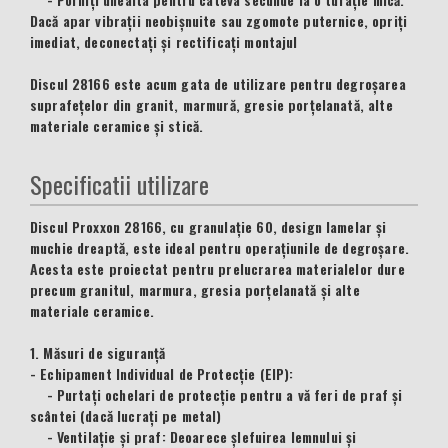
Dacă apar vibrații neobișnuite sau zgomote puternice, opriți
imediat, deconectați și rectificați montajul
Discul 28166 este acum gata de utilizare pentru degroșarea
suprafețelor din granit, marmură, gresie porțelanată, alte
materiale ceramice și stică.
Specificatii utilizare
Discul Proxxon 28166, cu granulație 60, design lamelar și
muchie dreaptă, este ideal pentru operațiunile de degroșare.
Acesta este proiectat pentru prelucrarea materialelor dure
precum granitul, marmura, gresia porțelanată și alte
materiale ceramice.
1. Măsuri de siguranță
- Echipament Individual de Protecție (EIP):
- Purtați ochelari de protecție pentru a vă feri de praf și
scântei (dacă lucrați pe metal)
- Ventilație și praf: Deoarece șlefuirea lemnului și