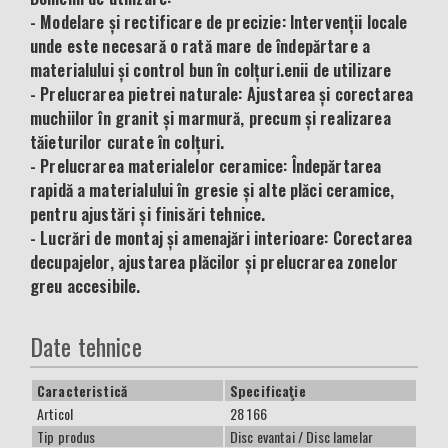
- Modelare și rectificare de precizie: Intervenții locale
unde este necesară o rată mare de îndepărtare a
materialului și control bun în colțuri.enii de utilizare
- Prelucrarea pietrei naturale: Ajustarea și corectarea
muchiilor în granit și marmură, precum și realizarea
tăieturilor curate în colțuri.
- Prelucrarea materialelor ceramice: Îndepărtarea
rapidă a materialului în gresie și alte plăci ceramice,
pentru ajustări și finisări tehnice.
- Lucrări de montaj și amenajări interioare: Corectarea
decupajelor, ajustarea plăcilor și prelucrarea zonelor
greu accesibile.
Date tehnice
Caracteristică
Specificaţie
Articol
28 166
Tip produs
Disc evantai / Disc lamelar