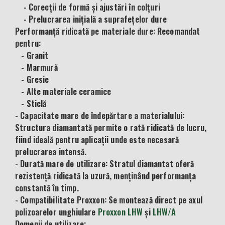
- Corecții de formă și ajustări în colțuri
- Prelucrarea inițială a suprafețelor dure
Performanță ridicată pe materiale dure: Recomandat
pentru:
- Granit
- Marmură
- Gresie
- Alte materiale ceramice
- Sticlă
- Capacitate mare de îndepărtare a materialului:
Structura diamantată permite o rată ridicată de lucru,
fiind ideală pentru aplicații unde este necesară
prelucrarea intensă.
- Durată mare de utilizare: Stratul diamantat oferă
rezistență ridicată la uzură, menținând performanța
constantă în timp.
- Compatibilitate Proxxon: Se montează direct pe axul
polizoarelor unghiulare
Proxxon LHW
și
LHW/A
Domenii de utilizare: