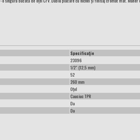
-o singură bucată de oțel CrV. Dublu placare cu nichel și finisaj cromat mat. Mâner di
Specificaţie
23096
1/2" (12,5 mm)
52
260 mm
Oțel
Cauciuc TPR
Da
Da