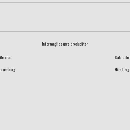
Informații despre producător
torului:
Datele de 
 Luxemburg
Härebierg