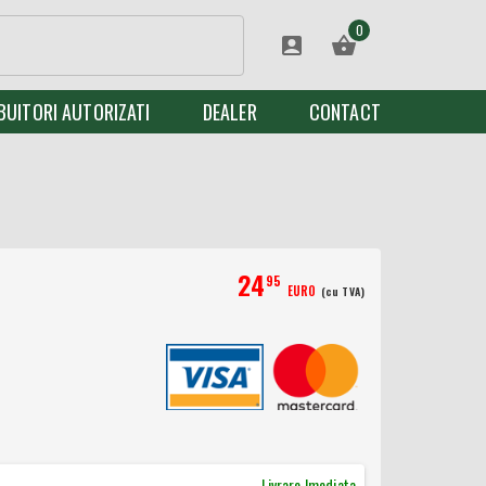
0
BUITORI AUTORIZATI
DEALER
CONTACT
24
95
EURO
(cu TVA)
Livrare Imediata