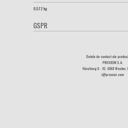
0,572
kg
GSPR
Datele de contact ale producă
PROXXON S.A.
Härebierg 6 - 10, 6868 Wecker,
i@proxxon.com