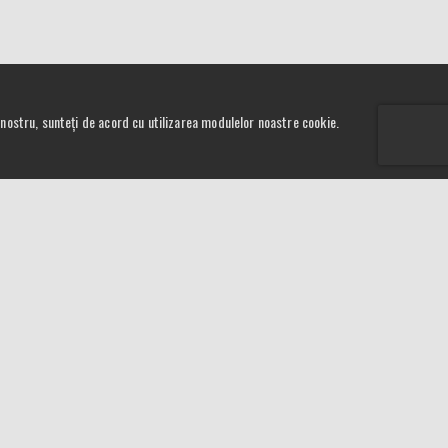
ul nostru, sunteți de acord cu utilizarea modulelor noastre cookie.
Curs Valutar
livrare
5,2497
RON
ie
4,5624
RON
a
NEWSLETTER
e
r