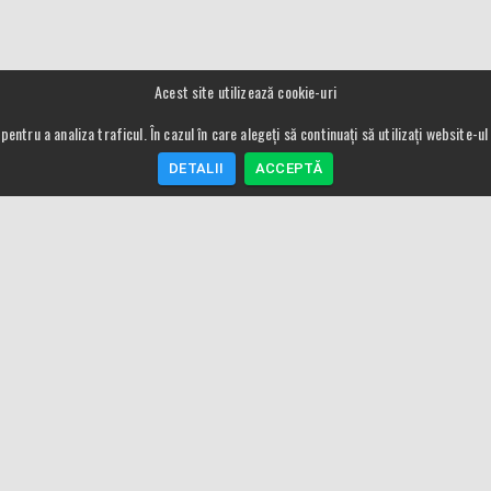
Acest site utilizează cookie-uri
pentru a analiza traficul. În cazul în care alegeți să continuați să utilizați website-
DETALII
ACCEPTĂ
Meniu
Utile
Proxxon Romania
Despre preturi si 
Despre noi
Conditii de garant
ANPC
Modalitati de plat
Termeni si conditii
Contact
Contact
Garantie si Servic
Utilizare cookie
Procedura de retu
GDPR
SAL