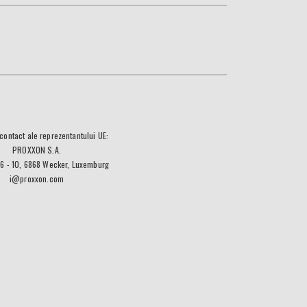
contact ale reprezentantului UE:
PROXXON S.A.
 6 - 10, 6868 Wecker, Luxemburg
i@proxxon.com