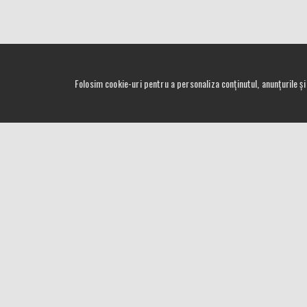
Folosim cookie-uri pentru a personaliza conținutul, anunțurile și 
IMPORTATOR OFICIAL IN ROMANIA
Adresa: Sibiu, Str. Mihail Kogalniceanu Nr. 1 Hala C3
Telefon: +4 (0)724 024 024
Email: sales[at]proxxon.com.ro