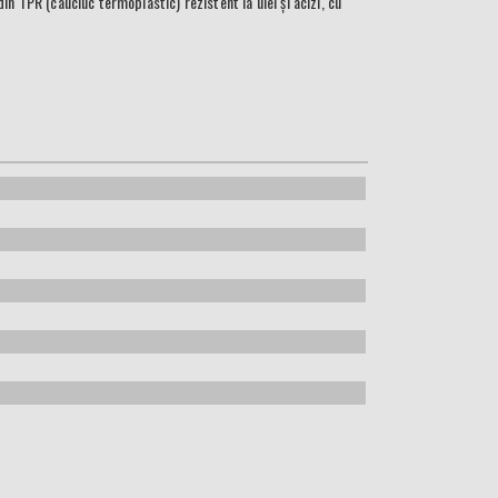
n TPR (cauciuc termoplastic) rezistent la ulei și acizi, cu