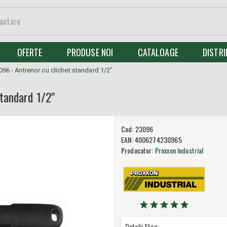
OFERTE
PRODUSE NOI
CATALOAGE
DISTRI
96 - Antrenor cu clichet standard 1/2"
tandard 1/2"
Cod:
23096
EAN:
4006274230965
Producator:
Proxxon Industrial
Detalii Stoc: