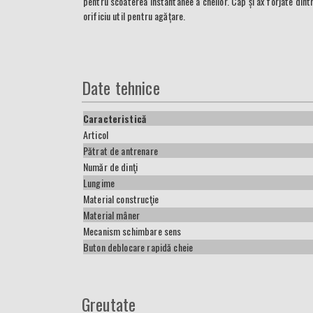
pentru scoaterea instantanee a cheilor. Cap și ax forjate dintr
orificiu util pentru agățare.
Date tehnice
Caracteristică
Articol
Pătrat de antrenare
Număr de dinţi
Lungime
Material construcţie
Material mâner
Mecanism schimbare sens
Buton deblocare rapidă cheie
Greutate