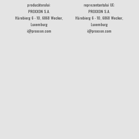
producătorului:
reprezentantului UE:
PROXXON S.A.
PROXXON S.A.
Härebierg 6 - 10, 6868 Wecker,
Härebierg 6 - 10, 6868 Wecker,
Luxemburg
Luxemburg
i@proxxon.com
i@proxxon.com