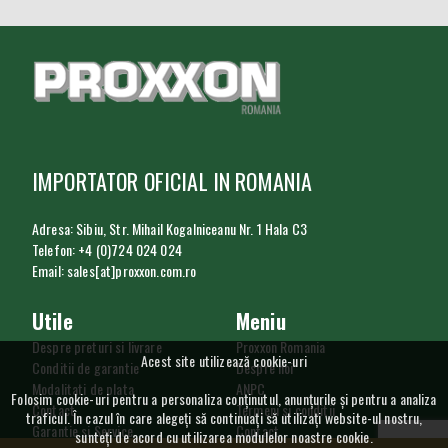
IMPORTATOR OFICIAL IN ROMANIA
Adresa: Sibiu, Str. Mihail Kogalniceanu Nr. 1 Hala C3
Telefon: +4 (0)724 024 024
Email: sales[at]proxxon.com.ro
Utile
Meniu
Despre preturi si livrare
Proxxon Romania
Acest site utilizează cookie-uri
Conditii de garantie
Despre noi
Modalitati de plata
ANPC
Folosim cookie-uri pentru a personaliza conținutul, anunțurile și pentru a analiza
Contact
Termeni si conditii
traficul. În cazul în care alegeți să continuați să utilizați website-ul nostru,
Garantie si Service
Contact
sunteți de acord cu utilizarea modulelor noastre cookie.