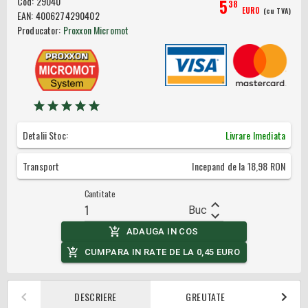
Cod:
29040
5
38
EURO
(cu TVA)
EAN:
4006274290402
Producator:
Proxxon Micromot
Detalii Stoc:
Livrare Imediata
Transport
Incepand de la
18,98
RON
Cantitate
Buc
ADAUGA IN COS
CUMPARA IN RATE DE LA
0,45
EURO
DESCRIERE
GREUTATE