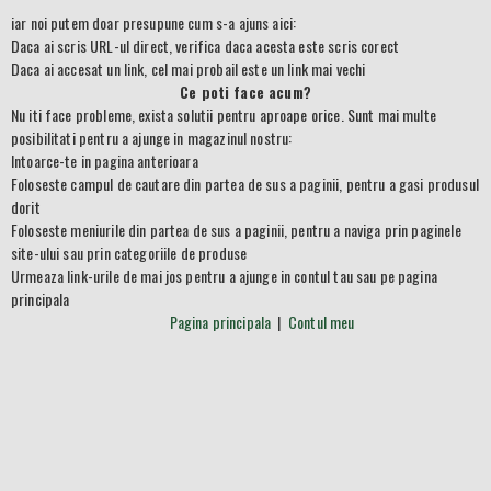
iar noi putem doar presupune cum s-a ajuns aici:
Dealer
Seturi IMBUS si TORX
Adaptoare si Prelungitoare
Accesorii ptr. masinile electrice de mana
Accesorii diamantate
Sisteme de strunjire
Daca ai scris URL-ul direct, verifica daca acesta este scris corect
Daca ai accesat un link, cel mai probail este un link mai vechi
Contact
Chei fixe
Chei tubulare
Unelte pentru sudura, incalzire si lipire
Perii pentru curatare
Tavi de protectie si colectare
Ce poti face acum?
Nu iti face probleme, exista solutii pentru aproape orice. Sunt mai multe
Chei combinate
Chei IMBUS
Unelte de taiat cu fir cald
Accesorii pentru lustruire
Mandrine, universale si pensete
posibilitati pentru a ajunge in magazinul nostru:
Chei inelare
Chei TORX
Masini si unelte de banc
Intoarce-te in pagina anterioara
Accesorii abrazive
Accesorii specifice pentru strunguri
Foloseste campul de cautare din partea de sus a paginii, pentru a gasi produsul
Chei reglabile
Chei XZN
Freze si strunguri de precizie
Accesorii pentru slefuire
Accesorii specifice pentru freze
dorit
Foloseste meniurile din partea de sus a paginii, pentru a naviga prin paginele
Surubelnite
Tubulare pentru bujii
Accesorii pentru masinile de gaurit de banc
Discuri pentru debitare
Dispozitive de divizare
site-ului sau prin categoriile de produse
Urmeaza link-urile de mai jos pentru a ajunge in contul tau sau pe pagina
Surubelnite VDE
Unelte pentru activitati delicate
Panze pentru fierastraie si traforaje
Mese reglabile
principala
Pagina principala
|
Contul meu
Surubelnite cu maner tip "L"
Manuale si cataloage Micromot
Dalti si freze pentru lemn
Freze de aschiere
Pompe electrice pentru ulei
Seturi selectionate
Cutite de strung
Catalog Proxxon Industrial
Accesorii suplimentare
Accesorii Proxxon CNC