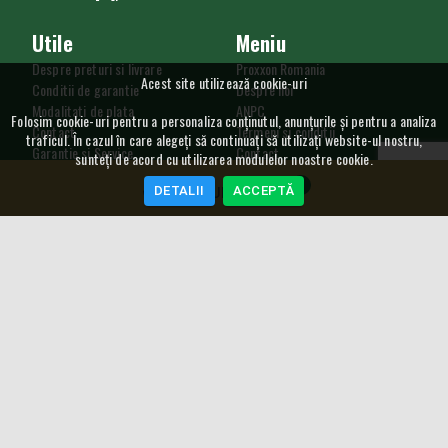
Utile
Meniu
Despre preturi si livrare
Proxxon Romania
Acest site utilizează cookie-uri
Conditii de garantie
Despre noi
Modalitati de plata
ANPC
Folosim cookie-uri pentru a personaliza conținutul, anunțurile și pentru a analiza
Contact
Termeni si conditii
traficul. În cazul în care alegeți să continuați să utilizați website-ul nostru,
Garantie si Service
Contact
sunteți de acord cu utilizarea modulelor noastre cookie.
Procedura de retur
Utilizare cookie
0
DETALII
ACCEPTĂ
GDPR
COȘ CUMPĂRĂTURI
SAL
Curs Valutar
5,2489
RON
4,548
RON
NEWSLETTER