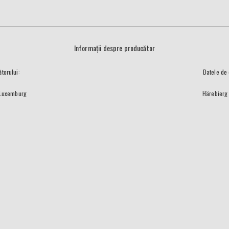
Informații despre producător
torului:
Datele de 
 Luxemburg
Härebierg