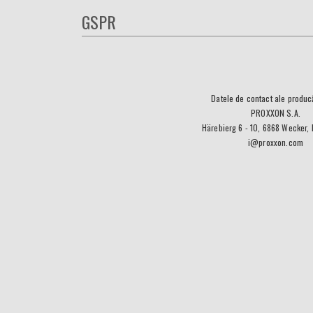
GSPR
Datele de contact ale producă
PROXXON S.A.
Härebierg 6 - 10, 6868 Wecker,
i@proxxon.com