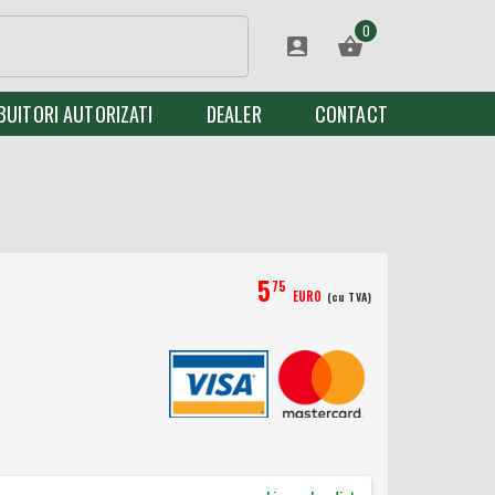
0
BUITORI AUTORIZATI
DEALER
CONTACT
5
75
EURO
(cu TVA)