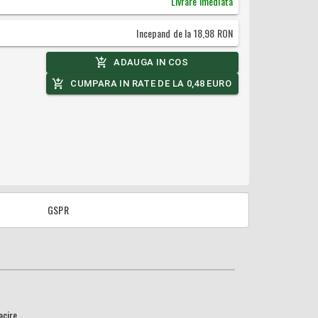
Livrare Imediata
Incepand de la
18,98
RON
ADAUGA IN COS
CUMPARA IN RATE DE LA
0,48
EURO
GSPR
acire.