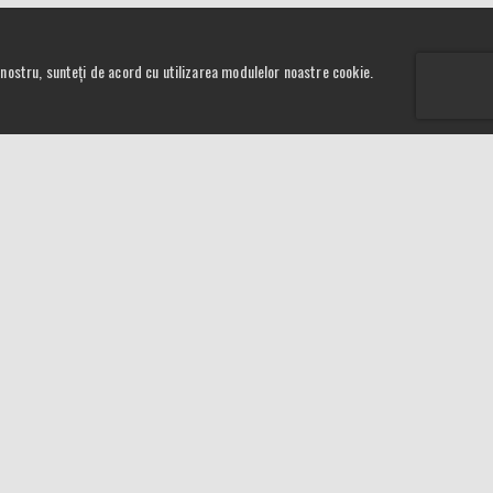
ul nostru, sunteți de acord cu utilizarea modulelor noastre cookie.
Curs Valutar
livrare
5,2489
RON
ie
4,548
RON
a
NEWSLETTER
e
r