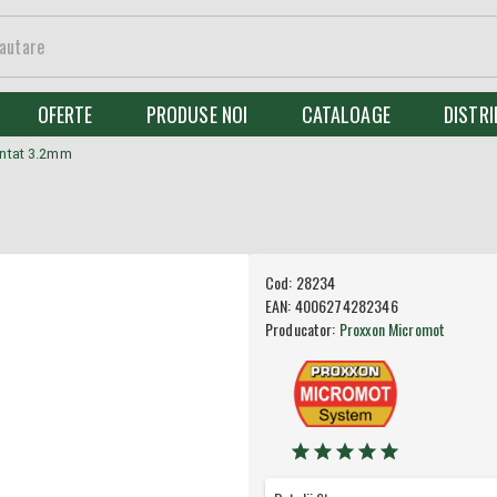
OFERTE
PRODUSE NOI
CATALOAGE
DISTRI
ntat 3.2mm
Cod:
28234
EAN:
4006274282346
Producator:
Proxxon Micromot