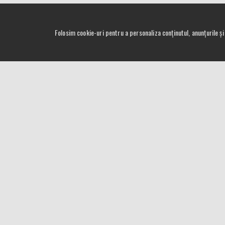
Folosim cookie-uri pentru a personaliza conținutul, anunțurile și 
IMPORTATOR OFICIAL IN ROMANIA
Adresa: Sibiu, Str. Mihail Kogalniceanu Nr. 1 Hala C3
Telefon: +4 (0)724 024 024
Email: sales[at]proxxon.com.ro
Copyright © 2004 -
2026
Proxxon Romania. All rights reserved.