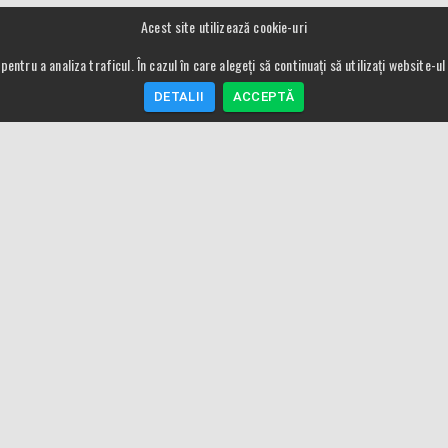
Acest site utilizează cookie-uri
pentru a analiza traficul. În cazul în care alegeți să continuați să utilizați website-
DETALII
ACCEPTĂ
Meniu
Utile
Proxxon Romania
Despre preturi si 
Despre noi
Conditii de garant
ANPC
Modalitati de plat
Termeni si conditii
Contact
Contact
Garantie si Servic
Utilizare cookie
Procedura de retu
GDPR
SAL