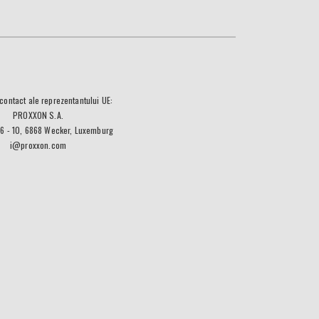
contact ale reprezentantului UE:
PROXXON S.A.
 6 - 10, 6868 Wecker, Luxemburg
i@proxxon.com